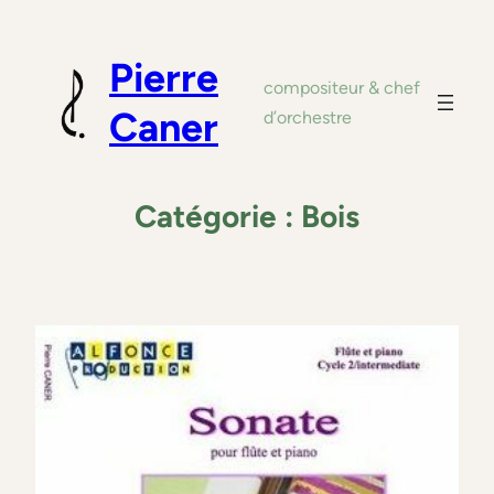
Aller
au
Pierre
contenu
compositeur & chef
Caner
d’orchestre
Catégorie :
Bois